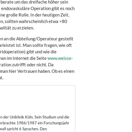
berate um das dreifache höher sein
e endovaskuläre Operation gibt es noch
ne große Rolle. In der heutigen Zeit,
n, sollten wahrscheinlich etwa >80
lität zu erzielen.
en an die Abteilung/Operateur gestellt
eistet ist. Man sollte fragen, wie oft
idoperation) gibt und wie die
an im Internet die Seite
www.weisse-
tion zutrifft oder nicht. Da
 man hier Vertrauen haben. Ob es einen
t.
n der Uniklinik Köln. Sein Studium und die
verbrachte 1986/1987 ein Forschungsjahr
wall spricht 6 Sprachen. Den