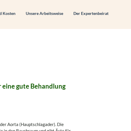
d Kosten
Unsere Arbeitsweise
Der Expertenbeirat
 eine gute Behandlung
er Aorta (Hauptschlagader). Die
e in den Bauchraum und gibt Äste für