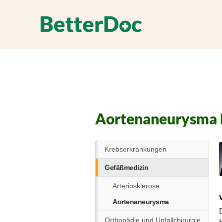
Aortenaneurysma 
Krebserkrankungen
Gefäßmedizin
Arteriosklerose
Aortenaneurysma
Orthopädie und Unfallchirurgie