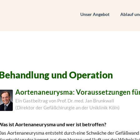
Unser Angebot
Ablauf un
Behandlung und Operation
Aortenaneurysma: Voraussetzungen für
Ein Gastbeitrag von Prof. Dr. med. Jan Brunkwall
(Direktor der Gefäßchirurgie an der Uniklinik Köln)
Was ist Aortenaneurysma und wer ist betroffen?
Das Aortenaneurysma entsteht durch eine Schwäche der Gefäßwand d
Hauptschlagader kommt aus dem Herzen und läuft vor der Wirbelsäul