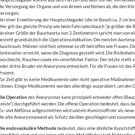
die Versorgung der Organe und von Armen und Beinen ab, die den Kör
versorgen.
Bei einer Erweiterung der Hauptschlagader (die im Bauch ca. 2 cm brei
Hier gilt das gleiche Prinzip wie beim Fahrradschlauch “je größer die B
Ab einer Größe der Bauchaorta von 3 Zentimetern spricht man von e
besteht grundsätzlich die Operationsindikation. Die meisten Aorten
Bauchraum. Männer sind fast zehnmal so oft betroffen wie Frauen. D
Rentenalter erreicht, wenn die Diagnose gestellt wird. Die Risikofak
Geschlecht, Rauchen sowie ein vererblicher Faktor. Der letzte stellt s
jeder dritte Bruder ein Aneurysma entwickelt. Für die Frauen ist das R
Prozent.
Zur Zeit gibt es keine Medikamente oder nicht operative Maßnahmen
können. Einige Medikamente werden allerdings ausprobiert, um den
Die Operation
des Aneurysmas kann prinzipiell entweder offen (Bauc
Leiste“) durchgeführt werden. Die offene Operation bedeutet, dass
Zu- und Abflüsse aufgeschnitten wird und ein Kunststoffrohr als neu
die alte Aneurysmawand als Schutz darüber geschlagen und zusamm
Die endovaskuläre Methode
bedeutet, dass eine ähnliche Kunststoff
eingeführt wird und von innen mit einer Metallfeder statt Nahtreihe 