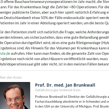
10 offene Bauchaortenaneurysmaoperationen im Jahr macht, die Ster
kann. Für das Krankenhaus liegt die Zahl bei >80 Operationen. Für di
weniger publizierte Daten, aber auch hier spielt natürlich Erfahrung ei
wo Deutschlandweit etwa 50% der Fälle endovaskulär operiert werde
Patienten im Jahr in einer Abteilung operiert werden, um die beste Qua
Für den Patienten stellt sich natürlich die Frage, welche Anforderung
werden können, um sicherzustellen, dass eine gute Behandlung gewährl
die Operation durchgeführt wird, ob es eine gute Röntgenanlage (Hybr
Ergebnisse sind. Als Hinweis für das Volumen per Krankenhaus kann m
iste.de
aufrufen. Hier kann man finden, ob die genannte Zahl von Opera
Ergebnisse noch nicht von allen Häusern veröffentlicht wurden, muss
Hybridoperationssaal gibt oder nicht, ist in den meisten Fällen bekann
Über den Autor
Prof. Dr. med. Jan Brunkwall
Gefäßchirurgie Uniklinik Köln
Professor Brunkwall ist Direktor der Gefäßchirurgie a
Facharztausbildung absolvierte er in Schweden und 
in den USA an der University of Michigan. Prof. Brunk