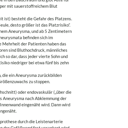
per mit sauerstoffreichem Blut
t ist) besteht die Gefahr des Platzens.
eule, desto größer ist das Platzrisiko”.
inem Aneurysma, und ab 5 Zentimetern
aneurysmata befinden sich im
ie Mehrheit der Patienten haben das
toren sind Bluthochdruck, männliches
ich so dar, dass jeder vierte Sohn und
isiko niedriger bei etwa fünf bis zehn
, die ein Aneurysma zurückbilden
 Größenzuwachs zu stoppen.
hschnitt) oder endovaskulär („über die
 das Aneurysma nach Abklemmung der
e Innenwand eingenäht wird. Dann wird
engenäht.
prothese durch die Leistenarterie
an der Gefäßwand fest verankert wird.