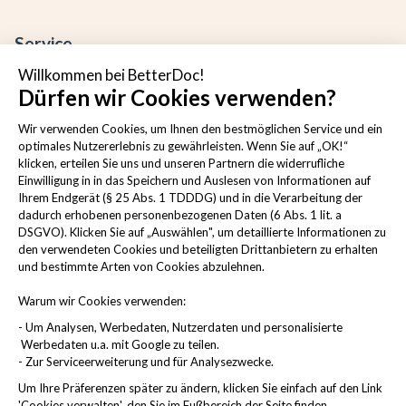
Service
Willkommen bei BetterDoc!
Kontakt
Dürfen wir Cookies verwenden?
Häufige Fragen
Cookies verwalten
Wir verwenden Cookies, um Ihnen den bestmöglichen Service und ein
optimales Nutzererlebnis zu gewährleisten. Wenn Sie auf „OK!“
klicken, erteilen Sie uns und unseren Partnern die widerrufliche
Einwilligung in in das Speichern und Auslesen von Informationen auf
Ihrem Endgerät (§ 25 Abs. 1 TDDDG) und in die Verarbeitung der
Rechtliche Hinweise
dadurch erhobenen personenbezogenen Daten (6 Abs. 1 lit. a
DSGVO). Klicken Sie auf „Auswählen", um detaillierte Informationen zu
den verwendeten Cookies und beteiligten Drittanbietern zu erhalten
Impressum
und bestimmte Arten von Cookies abzulehnen.
AGB
Datenschutzbestimmungen
Warum wir Cookies verwenden:
Sicherheit
- Um Analysen, Werbedaten, Nutzerdaten und personalisierte
Compliance
Werbedaten u.a. mit Google zu teilen.
Barrierefreiheitserklärung
- Zur Serviceerweiterung und für Analysezwecke.
Um Ihre Präferenzen später zu ändern, klicken Sie einfach auf den Link
Widerruf erklären
'Cookies verwalten', den Sie im Fußbereich der Seite finden.