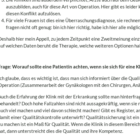
auszubilden, auch für diese Art von Operation. Hier gibt es leide
diesen Konflikt aufzulösen.
Für viele Frauen ist dies eine Überraschungsdiagnose, sie rechnen 
fragen nicht oft genug: bin ich hier richtig, habe ich hier alle mö
Deshalb hier mein Appell, zu jedem Zeitpunkt eine Zweitmeinung einz
auf welchen Daten beruht die Therapie, welche weiteren Optionen ha
Frage: Worauf sollte eine Patientin achten, wenn sie sich für eine K
Ich glaube, dass es wichtig ist, dass man sich informiert über die Qua
Operation (Zusammenarbeit der Gynäkologen mit den Chirurgen, Anä
Auch die Erfahrung der Klink mit der Erkrankung sollte man hinterfra
behandelt? Doch hohe Fallzahlen sind nicht aussagekräftig, wenn sie 
auch viel machen und viel davon schlecht machen! Gibt es Register, an
damit einer Qualitätskontrolle unterwirft? Qualitätssicherung ist ein
zu machen ist ein Maß für Qualität. Wenn die Klinik in diesem Bereich
hat, dann unterstreicht dies die Qualität und ihre Kompetenz.