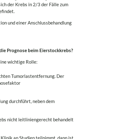
ch der Krebs in 2/3 der Fälle zum
efindet.
ation und einer Anschlussbehandlung
 die Prognose beim Eierstockkrebs?
ine wichtige Rolle:
ichten Tumorlastentfernung. Der
nosefaktor
ndlung durchführt, neben dem
ebs nicht leitliniengerecht behandelt
Klinik an Studien teilnimmt, dann ist