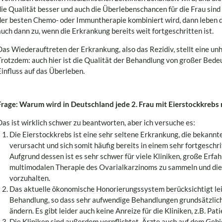
die Qualität besser und auch die Überlebenschancen für die Frau sind
der besten Chemo- oder Immuntherapie kombiniert wird, dann leben di
auch dann zu, wenn die Erkrankung bereits weit fortgeschritten ist.
Das Wiederauftreten der Erkrankung, also das Rezidiv, stellt eine un
Trotzdem: auch hier ist die Qualität der Behandlung von großer Bed
Einfluss auf das Überleben.
Frage: Warum wird in Deutschland jede 2. Frau mit Eierstockkrebs 
Das ist wirklich schwer zu beantworten, aber ich versuche es:
Die Eierstockkrebs ist eine sehr seltene Erkrankung, die beka
verursacht und sich somit häufig bereits in einem sehr fortgesch
Aufgrund dessen ist es sehr schwer für viele Kliniken, große Erf
multimodalen Therapie des Ovarialkarzinoms zu sammeln und die
vorzuhalten.
Das aktuelle ökonomische Honorierungssystem berücksichtigt leid
Behandlung, so dass sehr aufwendige Behandlungen grundsätzlich 
ändern. Es gibt leider auch keine Anreize für die Kliniken, z.B. Pat
Die Kliniken sind außerdem verpflichtet, Ärzte auch auf dem Geb