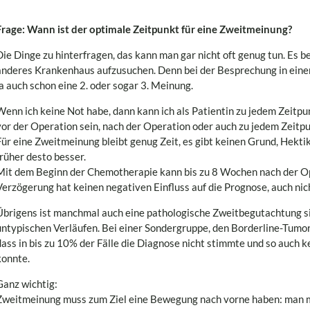
Frage: Wann ist der optimale Zeitpunkt für eine Zweitmeinung?
Die Dinge zu hinterfragen, das kann man gar nicht oft genug tun. Es be
anderes Krankenhaus aufzusuchen. Denn bei der Besprechung in einer
ja auch schon eine 2. oder sogar 3. Meinung.
Wenn ich keine Not habe, dann kann ich als Patientin zu jedem Zeitpu
vor der Operation sein, nach der Operation oder auch zu jedem Zeit
Für eine Zweitmeinung bleibt genug Zeit, es gibt keinen Grund, Hektik
früher desto besser.
Mit dem Beginn der Chemotherapie kann bis zu 8 Wochen nach der O
Verzögerung hat keinen negativen Einfluss auf die Prognose, auch nich
Übrigens ist manchmal auch eine pathologische Zweitbegutachtung si
untypischen Verläufen. Bei einer Sondergruppe, den Borderline-Tumor
dass in bis zu 10% der Fälle die Diagnose nicht stimmte und so auch 
konnte.
Ganz wichtig:
Zweitmeinung muss zum Ziel eine Bewegung nach vorne haben: man 