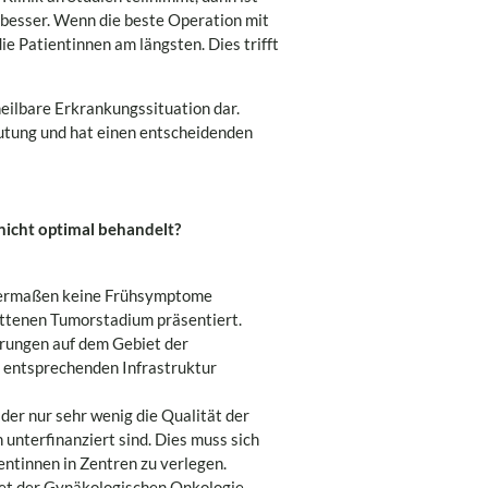
 besser. Wenn die beste Operation mit
e Patientinnen am längsten. Dies trifft
heilbare Erkrankungssituation dar.
eutung und hat einen entscheidenden
nicht optimal behandelt?
nntermaßen keine Frühsymptome
rittenen Tumorstadium präsentiert.
ahrungen auf dem Gebiet der
 entsprechenden Infrastruktur
er nur sehr wenig die Qualität der
unterfinanziert sind. Dies muss sich
ientinnen in Zentren zu verlegen.
iet der Gynäkologischen Onkologie