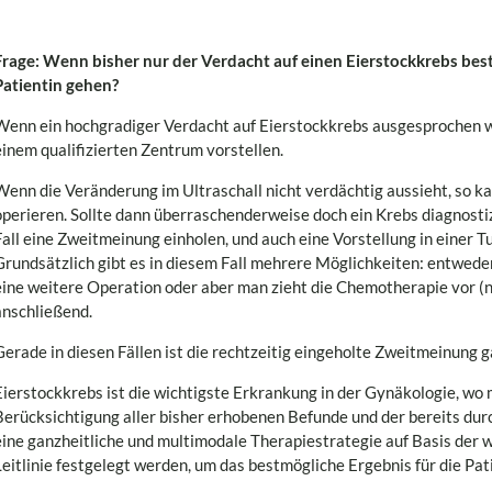
Frage: Wenn bisher nur der Verdacht auf einen Eierstockkrebs besteh
Patientin gehen?
Wenn ein hochgradiger Verdacht auf Eierstockkrebs ausgesprochen wur
einem qualifizierten Zentrum vorstellen.
Wenn die Veränderung im Ultraschall nicht verdächtig aussieht, so 
operieren. Sollte dann überraschenderweise doch ein Krebs diagnostiz
Fall eine Zweitmeinung einholen, und auch eine Vorstellung in einer 
Grundsätzlich gibt es in diesem Fall mehrere Möglichkeiten: entwed
eine weitere Operation oder aber man zieht die Chemotherapie vor (
anschließend.
Gerade in diesen Fällen ist die rechtzeitig eingeholte Zweitmeinung 
Eierstockkrebs ist die wichtigste Erkrankung in der Gynäkologie, wo
Berücksichtigung aller bisher erhobenen Befunde und der bereits 
eine ganzheitliche und multimodale Therapiestrategie auf Basis der w
Leitlinie festgelegt werden, um das bestmögliche Ergebnis für die Pati