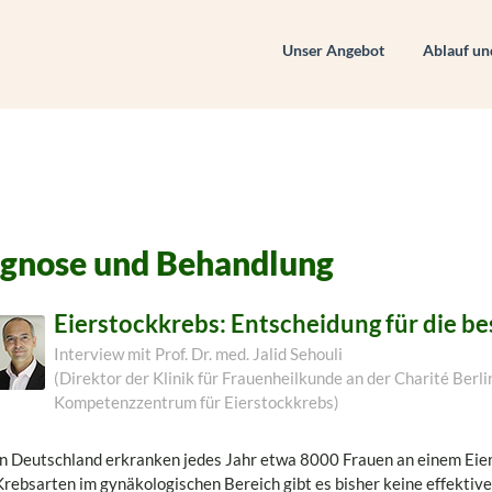
Unser Angebot
Ablauf un
agnose und Behandlung
Eierstockkrebs: Entscheidung für die b
Interview mit Prof. Dr. med. Jalid Sehouli
(Direktor der Klinik für Frauenheilkunde an der Charité Berl
Kompetenzzentrum für Eierstockkrebs)
In Deutschland erkranken jedes Jahr etwa 8000 Frauen an einem Eie
Krebsarten im gynäkologischen Bereich gibt es bisher keine effektiv