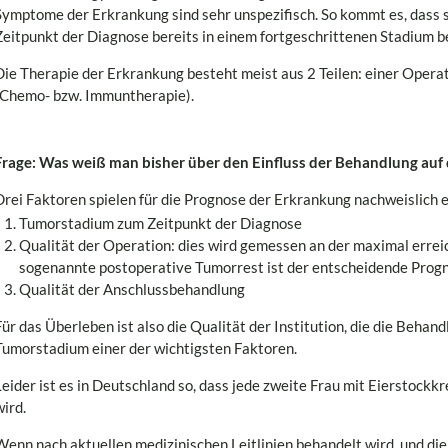
Symptome der Erkrankung sind sehr unspezifisch. So kommt es, dass si
Zeitpunkt der Diagnose bereits in einem fortgeschrittenen Stadium b
Die Therapie der Erkrankung besteht meist aus 2 Teilen: einer Oper
(Chemo- bzw. Immuntherapie).
Frage: Was weiß man bisher über den Einfluss der Behandlung auf
Drei Faktoren spielen für die Prognose der Erkrankung nachweislich e
Tumorstadium zum Zeitpunkt der Diagnose
Qualität der Operation: dies wird gemessen an der maximal erre
sogenannte postoperative Tumorrest ist der entscheidende Prog
Qualität der Anschlussbehandlung
Für das Überleben ist also die Qualität der Institution, die die Beha
Tumorstadium einer der wichtigsten Faktoren.
Leider ist es in Deutschland so, dass jede zweite Frau mit Eierstockkr
wird.
Wenn nach aktuellen medizinischen Leitlinien behandelt wird, und die 