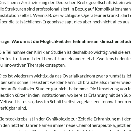
Das Thema Zertifizierung der Deutschen Krebsgesellschaft ist ein wi
die Strukturen sind professionalisiert in Bezug auf Komplikationsma
Institution selbst. Wenn z.B. der wichtigste Operateur erkrankt, da
Über die tatsächlichen Ergebnisse sagt dies aber noch nicht alles aus.
Frage: Warum ist die Möglichkeit der Teilnahme an klinischen Studi
Die Teilnahme der Klinik an Studien ist deshalb so wichtig, weil sie er
der Institution mit der Thematik auseinandersetzt. Zweitens bedeutet
zu innovativen Therapiekonzepten.
Dies ist wiederum wichtig, da das Ovarialkarzinom zwar grundsätzlic
aber sehr schnell resistent werden kann. Ich brauche also immer wied
aber außerhalb der Studien gar nicht bekomme. Die Umsetzung von Inn
deutlich kürzer in den Institutionen, wo bereits Erfahrung mit den Su
Weltweit ist es so, dass im Schnitt selbst zugelassene Innovationen e
verfügbar sind.
Eierstockkrebs ist in der Gynäkologie zur Zeit die Erkrankung mit den
in den letzten Jahren kamen immer neue Chemotherapeutika, jetzt erö