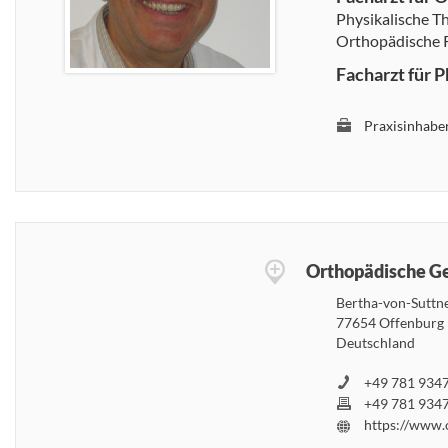
Physikalische Th
Orthopädische 
Facharzt für 
Praxisinhabe
Orthopädische G
Bertha-von-Suttne
77654 Offenburg
Deutschland
+49 781 9347
+49 781 9347
https://www.