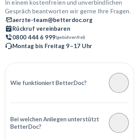
In einem kostenfreien und unverbindlichen
Gespräch beantworten wir gerne Ihre Fragen.
aerzte-team@betterdoc.org
Rückruf vereinbaren
0800 444 6 999
(gebührenfrei)
Montag bis Freitag 9–17 Uhr
Wie funktioniert BetterDoc?
Toggle F
BetterDoc erfasst Ihr Anliegen, bereitet
medizinische Informationen transparent
Bei welchen Anliegen unterstützt
auf und stellt Ihnen passende Auskünfte
BetterDoc?
Toggle F
zu spezialisierten Ärzten und Kliniken zur
Verfügung.