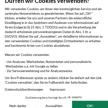
Dürfen wir Cookies verwenden?
Häufige Fragen
Cookies verwalten
Wir verwenden Cookies, um Ihnen den bestmöglichen Service und ein
optimales Nutzererlebnis zu gewährleisten. Wenn Sie auf „OK!“
klicken, erteilen Sie uns und unseren Partnern die widerrufliche
Einwilligung in in das Speichern und Auslesen von Informationen auf
Ihrem Endgerät (§ 25 Abs. 1 TDDDG) und in die Verarbeitung der
Rechtliche Hinweise
dadurch erhobenen personenbezogenen Daten (6 Abs. 1 lit. a
DSGVO). Klicken Sie auf „Auswählen", um detaillierte Informationen zu
den verwendeten Cookies und beteiligten Drittanbietern zu erhalten
Impressum
und bestimmte Arten von Cookies abzulehnen.
AGB
Datenschutzbestimmungen
Warum wir Cookies verwenden:
Sicherheit
- Um Analysen, Werbedaten, Nutzerdaten und personalisierte
Compliance
Werbedaten u.a. mit Google zu teilen.
Barrierefreiheitserklärung
- Zur Serviceerweiterung und für Analysezwecke.
Um Ihre Präferenzen später zu ändern, klicken Sie einfach auf den Link
Widerruf erklären
'Cookies verwalten', den Sie im Fußbereich der Seite finden.
©
2026
BetterDoc. Alle Rechte vorbehalten.
Datenschutzbestimmungen
Impressum
Zustimmung bescheinigt durch
Nein danke
Auswählen
OK!