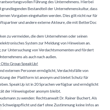
verantwortungsvollen Führung des Unternehmens. Hierbei
nd grundlegenden Bestandteil der Unternehmenskultur, dass
rnen Vorgaben eingehalten werden. Dies gilt nicht nur für
ftspartner und andere externe Akteure, die mit BetterDoc
ken zu vermeiden, die dem Unternehmen oder seinen
 elektronisches System zur Meldung von Hinweisen an.
g zur Untersuchung von Verdachtsmomenten und fördert
nternehmens als auch nach außen.
r Otto Group SpeakUp!
und externen Personen ermöglicht, Verdachtsfälle von
zung der Plattform ist anonym und bietet Schutz für
eben. SpeakUp ist in 20 Sprachen verfügbar und ermöglicht
ität der Hinweisgeber anonym bleibt.
mbudsmann zu wenden: Rechtsanwalt Dr. Rainer Buchert. Als
en Schweigepflicht und darf ohne Zustimmung keine Infos an