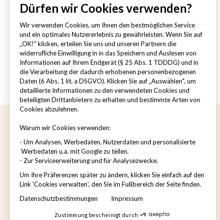
Dritte weitergeben.
Dürfen wir Cookies verwenden?
Herr Rechtsanwalt Dr. Rainer Buchert
Wir verwenden Cookies, um Ihnen den bestmöglichen Service
Tel: 069 71033330 oder 06105-921355
und ein optimales Nutzererlebnis zu gewährleisten. Wenn Sie auf
„OK!“ klicken, erteilen Sie uns und unseren Partnern die
dr-buchert@dr-buchert.de
widerrufliche Einwilligung in in das Speichern und Auslesen von
Wir danken Ihnen für Ihre Unterstützung!
Informationen auf Ihrem Endgerät (§ 25 Abs. 1 TDDDG) und in
die Verarbeitung der dadurch erhobenen personenbezogenen
Daten (6 Abs. 1 lit. a DSGVO). Klicken Sie auf „Auswählen", um
detaillierte Informationen zu den verwendeten Cookies und
beteiligten Drittanbietern zu erhalten und bestimmte Arten von
Cookies abzulehnen.
Warum wir Cookies verwenden:
Unternehmen
- Um Analysen, Werbedaten, Nutzerdaten und personalisierte
Werbedaten u.a. mit Google zu teilen.
- Zur Serviceerweiterung und für Analysezwecke.
BetterDoc in der Schweiz
Angebot für Arbeitgeber
Um Ihre Präferenzen später zu ändern, klicken Sie einfach auf den
Link 'Cookies verwalten', den Sie im Fußbereich der Seite finden.
Anmeldung zum Expertenbeirat
Karriere
Datenschutzbestimmungen
Impressum
Zustimmung bescheinigt durch